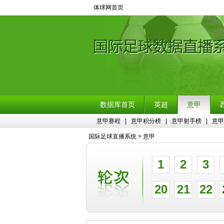
体球网首页
数据库首页
英超
意甲
意甲赛程
|
意甲积分榜
|
意甲射手榜
|
意甲
国际足球直播系统
> 意甲
1
2
3
20
21
22