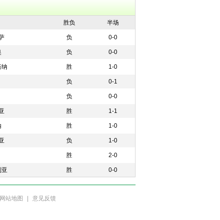
胜负
半场
萨
负
0-0
奥
负
0-0
塔纳
胜
1-0
负
0-1
负
0-0
亚
胜
1-1
纳
胜
1-0
亚
负
1-0
胜
2-0
利亚
胜
0-0
网站地图
|
意见反馈